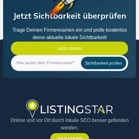
Jetzt Sichtbarkeit überprüfen
Trage Deinen Firmennamen ein und prüfe kostenlos
deine aktuelle lokale Sichtbarkeit!
Jetzt starten
Firmenname
Sichtbarkeit prüfen
Ich stimme der Verwendung meiner Daten für die Durchführung des
Sichtbarkeitschecks und einer möglichen telefonischen
Kontaktaufnahme zu. Sie können der Nutzung Ihrer Daten jederzeit
unter info@listingstar.de widersprechen. Weitere Informationen finden
Sie in unserer
Datenschutzerklärung
.
Online und vor Ort durch lokale SEO besser gefunden
werden.
Jetzt starten