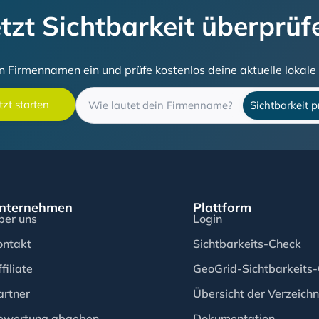
etzt Sichtbarkeit überprüf
 Firmennamen ein und prüfe kostenlos deine aktuelle lokale 
Firmenname
tzt starten
Sichtbarkeit p
Ich stimme der Verwendung meiner Daten für die Durchführung des
Sichtbarkeitschecks und einer möglichen telefonischen Kontaktaufn
zu. Sie können der Nutzung Ihrer Daten jederzeit unter info@listingst
widersprechen. Weitere Informationen finden Sie in unserer
Datenschutzerklärung
.
nternehmen
Plattform
ber uns
Login
ontakt
Sichtbarkeits-Check
filiate
GeoGrid-Sichtbarkeits
artner
Übersicht der Verzeichn
ewertung abgeben
Dokumentation