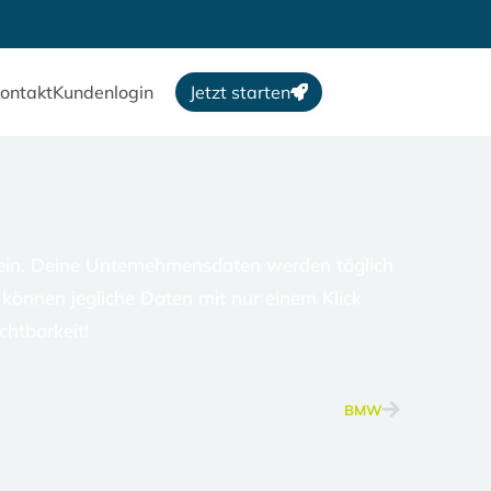
ontakt
Kundenlogin
Jetzt starten
ein. Deine Unternehmensdaten werden täglich
 können jegliche Daten mit nur einem Klick
chtbarkeit!
Nächster
BMW