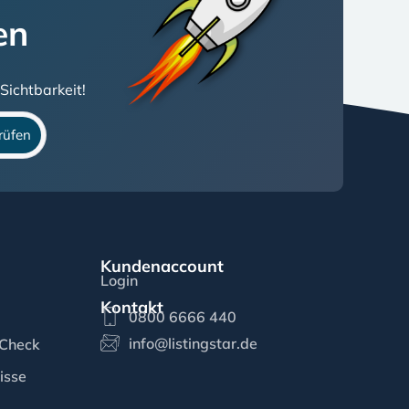
en
Sichtbarkeit!
rüfen
ahme
ar.de
Kundenaccount
Login
Kontakt
0800 6666 440
info@listingstar.de
-Check
isse