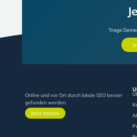
J
Trage Deinen
Je
U
Ü
Online und vor Ort durch lokale SEO besser
gefunden werden.
K
Jetzt starten
Af
P
B